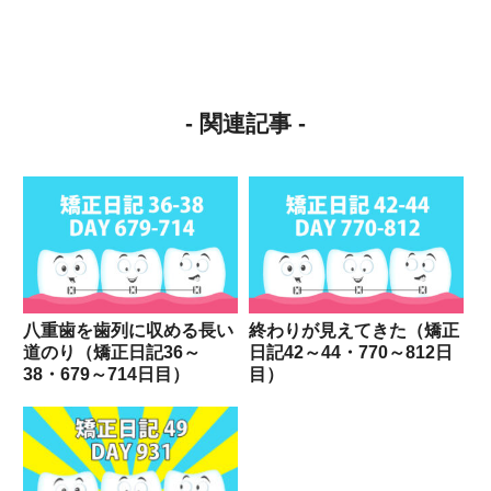
- 関連記事 -
八重歯を歯列に収める長い
終わりが見えてきた（矯正
道のり（矯正日記36～
日記42～44・770～812日
38・679～714日目）
目）