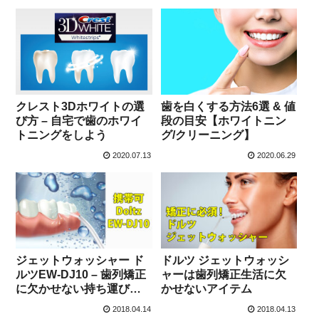
クレスト3Dホワイトの選
歯を白くする方法6選 & 値
び方 – 自宅で歯のホワイ
段の目安【ホワイトニン
トニングをしよう
グ/クリーニング】
2020.07.13
2020.06.29
ジェットウォッシャー ド
ドルツ ジェットウォッシ
ルツEW-DJ10 – 歯列矯正
ャーは歯列矯正生活に欠
に欠かせない持ち運びで
かせないアイテム
きるドルツ
2018.04.14
2018.04.13