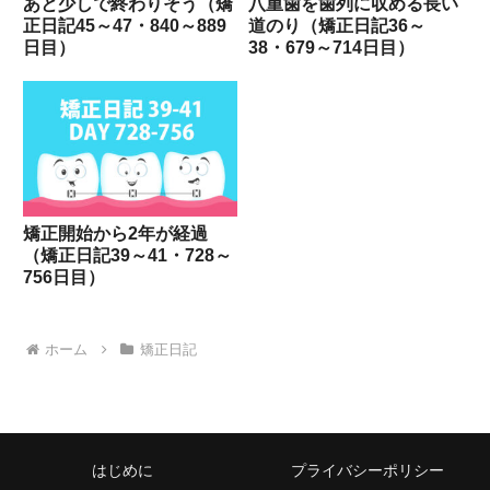
あと少しで終わりそう（矯
八重歯を歯列に収める長い
正日記45～47・840～889
道のり（矯正日記36～
日目）
38・679～714日目）
矯正開始から2年が経過
（矯正日記39～41・728～
756日目）
ホーム
矯正日記
はじめに
プライバシーポリシー