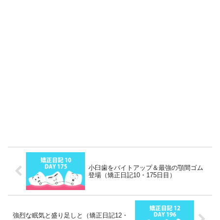
小臼歯をバイトアップ＆最強の顎間ゴム
登場（矯正日記10・175日目）
強烈な眠気と盛り足しと（矯正日記12・