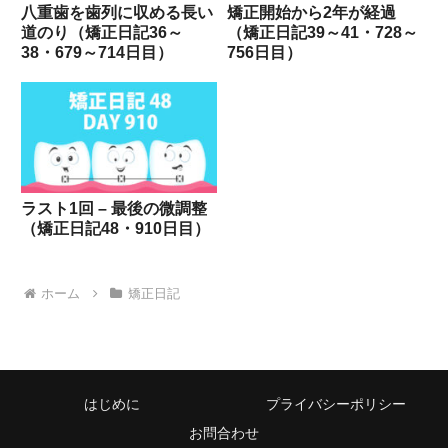
八重歯を歯列に収める長い
矯正開始から2年が経過
道のり（矯正日記36～
（矯正日記39～41・728～
38・679～714日目）
756日目）
ラスト1回 – 最後の微調整
（矯正日記48・910日目）
ホーム
矯正日記
はじめに
プライバシーポリシー
お問合わせ