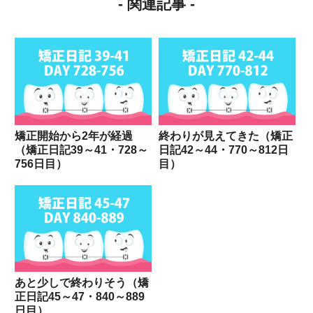
- 関連記事 -
矯正開始から2年が経過
終わりが見えてきた（矯正
（矯正日記39～41・728～
日記42～44・770～812日
756日目）
目）
あと少しで終わりそう（矯
正日記45～47・840～889
日目）