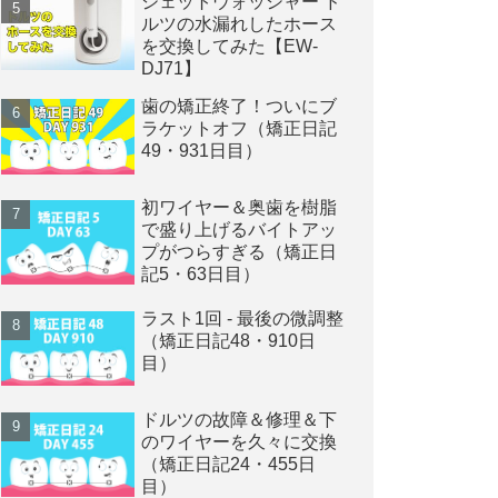
ジェットウォッシャー ド
ルツの水漏れしたホース
を交換してみた【EW-
DJ71】
歯の矯正終了！ついにブ
ラケットオフ（矯正日記
49・931日目）
初ワイヤー＆奥歯を樹脂
で盛り上げるバイトアッ
プがつらすぎる（矯正日
記5・63日目）
ラスト1回 - 最後の微調整
（矯正日記48・910日
目）
ドルツの故障＆修理＆下
のワイヤーを久々に交換
（矯正日記24・455日
目）