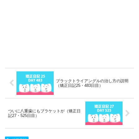
ブラックトライアングルの治し方の説明
（矯正日記25・483日目）
ついに八重歯にもブラケットが（矯正日
記27・525日目）